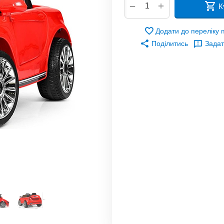
+
−
К
Додати до переліку
Поділитись
Задат