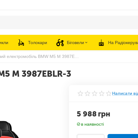
икли
Толокари
Біговели
На Радіокерув
Дитячий електромобіль BMW M5 M 3987EBLR-3
M5 M 3987EBLR-3
Написати ві
5 988
грн
в наявності