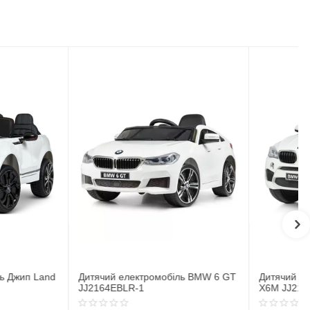
ектромобіль BMW 6 GT
Дитячий електромобіль Джип BMW
R-1
X6M JJ2199EBLR-1