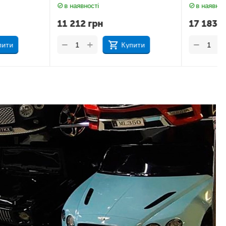
і
в наявності
рн
17 183
грн
+
−
Купити
Купити