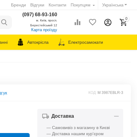
Бренди
Відгуки
Контакти
Покупцям
Українська
(097) 68-93-160
0
м. Київ, просп.
Берестейський 12
Карта проїзду
анні
Автокрісла
Електросамокати
дгук
КОД:
M 3987EBLR-3
Доставка
— Самовивіз з магазину в Києві
— Доставка нашим кур'єром