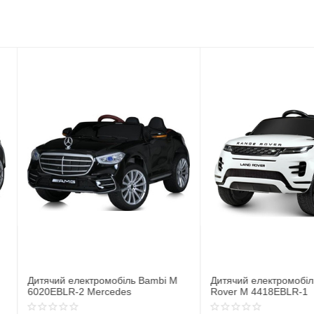
ь Bambi M
Дитячий електромобіль Джип Land
Дитячий ел
Rover M 4418EBLR-1
JJ2164EBL