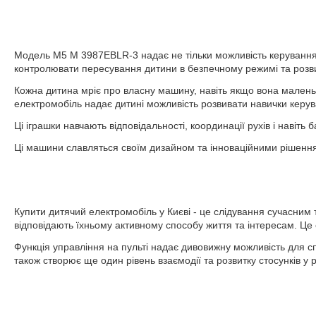
Модель M5 M 3987EBLR-3 надає не тільки можливість керування 
контролювати пересування дитини в безпечному режимі та розвив
Кожна дитина мріє про власну машину, навіть якщо вона малень
електромобіль надає дитині можливість розвивати навички керува
Ці іграшки навчають відповідальності, координації рухів і навіт
Ці машини славляться своїм дизайном та інноваційними рішення
Купити дитячий електромобіль у Києві - це слідування сучасним т
відповідають їхньому активному способу життя та інтересам. Це 
Функція управління на пульті надає дивовижну можливість для сп
також створює ще один рівень взаємодії та розвитку стосунків у 