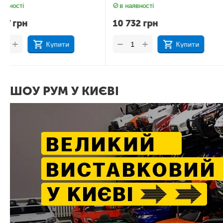
в наявності
в наявності
10 732
грн
11 535
грн
+
+
−
−
Купити
Куп
ШОУ РУМ У КИЄВІ