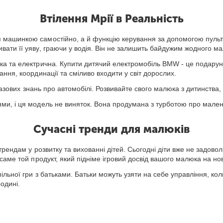
Втілення Мрії в Реальність
машинкою самостійно, а й функцію керування за допомогою пульта. 
ати її уяву, граючи у водія. Він не залишить байдужим жодного ма
ка та електрична. Купити дитячий електромобіль BMW - це подаруно
ння, координації та сміливо входити у світ дорослих.
ь базових знань про автомобілі. Розвивайте свого малюка з дитинств
ми, і ця модель не виняток. Вона продумана з турботою про малень
Сучасні тренди для малюків
рендам у розвитку та вихованні дітей. Сьогодні діти вже не задово
саме той продукт, який підніме ігровий досвід вашого малюка на нов
ільної гри з батьками. Батьки можуть узяти на себе управління, ко
родині.