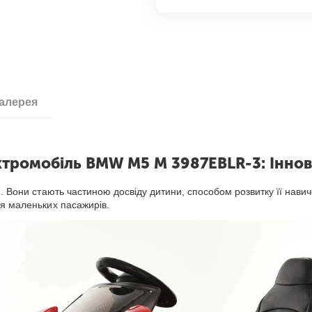
галерея
тромобіль BMW M5 M 3987EBLR-3: Іннова
. Вони стають частиною досвіду дитини, способом розвитку її навичо
ля маленьких пасажирів.