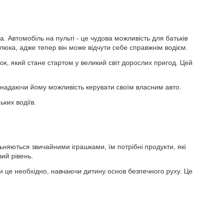
Автомобіль на пульті - це чудова можливість для батьків
люка, адже тепер він може відчути себе справжнім водієм.
к, який стане стартом у великий світ дорослих пригод. Цей
а, надаючи йому можливість керувати своїм власним авто.
ких водіїв.
льняються звичайними іграшками, їм потрібні продукти, які
ий рівень.
ли це необхідно, навчаючи дитину основ безпечного руху. Це