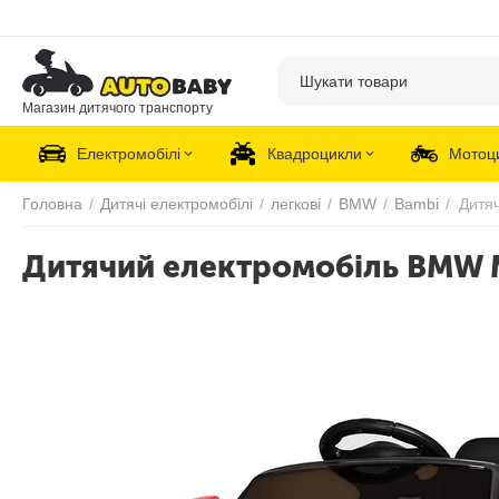
Магазин дитячого транспорту
Електромобілі
Квадроцикли
Мотоц
Головна
/
Дитячі електромобілі
/
легкові
/
BMW
/
Bambi
/
Дитячий електромобіль BMW 