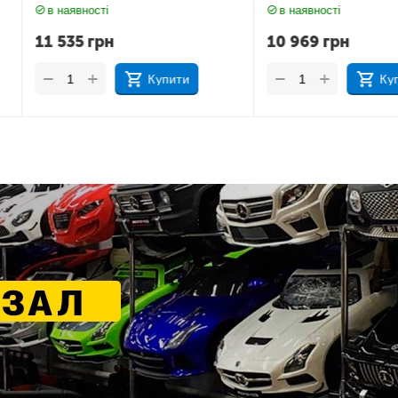
в наявності
в наявност
10 969
грн
11 212
г
+
+
−
−
ити
Купити