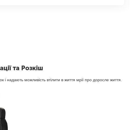
ції та Розкіш
к і надають можливість втілити в життя мрії про доросле життя.