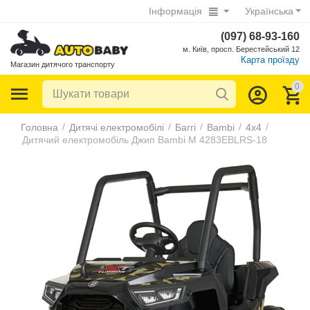
Інформація
Українська
(097) 68-93-160
м. Київ, просп. Берестейський 12
Карта проїзду
Магазин дитячого транспорту
0
/
/
/
/
/
Головна
Дитячі електромобілі
Баггі
Bambi
4х4
Дитячий електромобіль Джип Bambi M 4283EBLRS-18