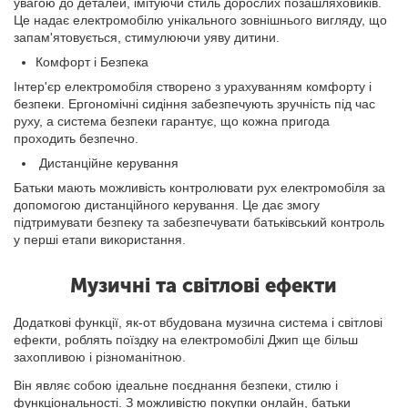
увагою до деталей, імітуючи стиль дорослих позашляховиків.
Це надає електромобілю унікального зовнішнього вигляду, що
запам'ятовується, стимулюючи уяву дитини.
Комфорт і Безпека
Інтер'єр електромобіля створено з урахуванням комфорту і
безпеки. Ергономічні сидіння забезпечують зручність під час
руху, а система безпеки гарантує, що кожна пригода
проходить безпечно.
Дистанційне керування
Батьки мають можливість контролювати рух електромобіля за
допомогою дистанційного керування. Це дає змогу
підтримувати безпеку та забезпечувати батьківський контроль
у перші етапи використання.
Музичні та світлові ефекти
Додаткові функції, як-от вбудована музична система і світлові
ефекти, роблять поїздку на електромобілі Джип ще більш
захопливою і різноманітною.
Він являє собою ідеальне поєднання безпеки, стилю і
функціональності. З можливістю покупки онлайн, батьки