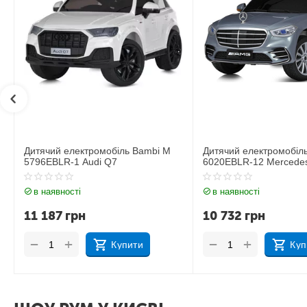
Дитячий електромобіль Bambi M
Дитячий електромобіл
6020EBLR-12 Mercedes
6020EBLR-2 Mercedes
в наявності
в наявності
10 732
грн
11 535
грн
+
+
−
−
Купити
Куп