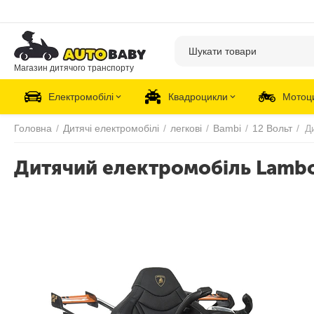
Магазин дитячого транспорту
Електромобілі
Квадроцикли
Мотоц
Головна
/
Дитячі електромобілі
/
легкові
/
Bambi
/
12 Вольт
/
Дитячий електромобіль Lambo