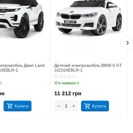
ектромобіль BMW 6 GT
Дитячий електромобіль Джип BMW
R-1
X6M JJ2199EBLR-1
і
в наявності
рн
17 183
грн
+
−
Купити
Купити