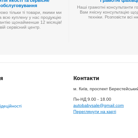
тія якості та сервісне
Грамотні фахівц
обслуговування
Наші грамотні консультанти г
Вам якісну консультацію що
мо тільки ті товари, якими ми
техніки. Розповісти всі 
а всю куплену у нас продукцію
антію щонайменше 12 місяців!
вій сервісний центр.
я
Контакти
м. Київ, проспект Берестейськи
Пн-НД 9.00 - 18.00
autobabysale@gmail.com
ідеційності
Переглянути на карті