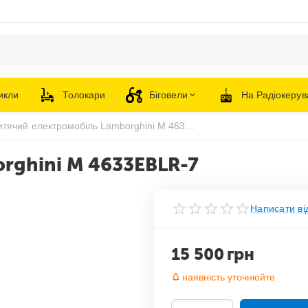
икли
Толокари
Біговели
На Радіокерув
Дитячий електромобіль Lamborghini M 4633EBLR-7
rghini M 4633EBLR-7
Написати ві
15 500
грн
наявність уточнюйте