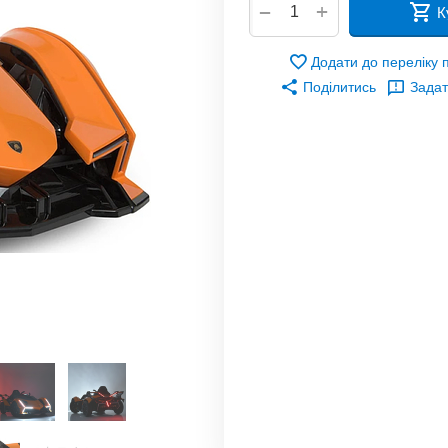
+
−
К
Додати до переліку
Поділитись
Задат