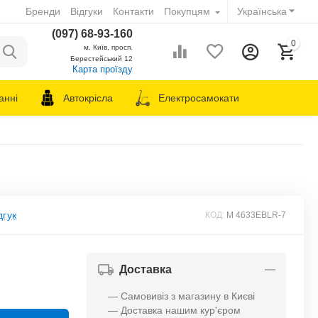
Бренди
Відгуки
Контакти
Покупцям
Українська
(097) 68-93-160
0
м. Київ, просп.
Берестейський 12
Карта проїзду
анні
Автокрісла
Електросамокати
дгук
КОД:
M 4633EBLR-7
Доставка
— Самовивіз з магазину в Києві
— Доставка нашим кур'єром