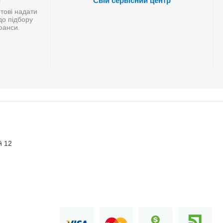
і
Свій сервісний центр
отові надати
до підбору
нюанси.
й 12