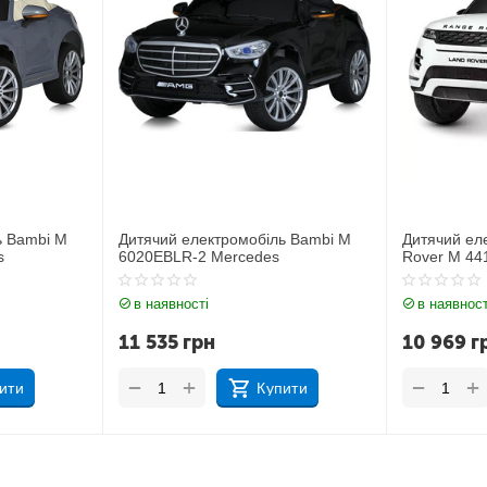
ь Bambi M
Дитячий електромобіль Джип Land
Дитячий ел
Rover M 4418EBLR-1
JJ2164EBL
в наявності
в наявност
10 969
грн
11 212
г
+
+
−
−
ити
Купити