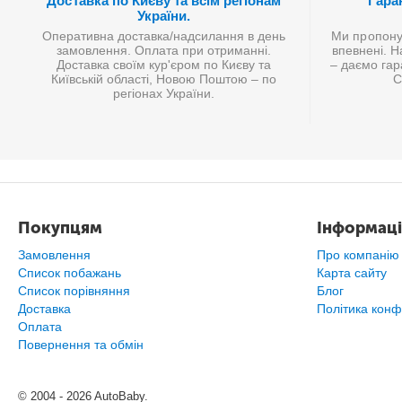
Доставка по Києву та всім регіонам
Гаран
України.
Оперативна доставка/надсилання в день
Ми пропонує
замовлення. Оплата при отриманні.
впевнені. Н
Доставка своїм кур'єром по Києву та
– даємо гар
Київській області, Новою Поштою – по
С
регіонах України.
Покупцям
Інформаці
Замовлення
Про компанію
Список побажань
Карта сайту
Cписок порівняння
Блог
Доставка
Політика конф
Оплата
Повернення та обмін
© 2004 - 2026 AutoBaby.