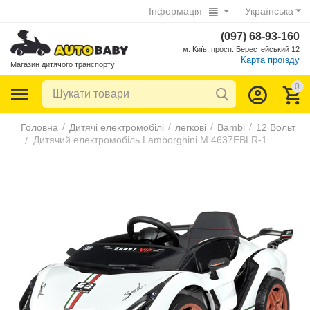
Інформація
Українська
(097) 68-93-160
м. Київ, просп. Берестейський 12
Карта проїзду
Магазин дитячого транспорту
0
/
/
/
/
Головна
Дитячі електромобілі
легкові
Bambi
12 Вольт
Дитячий електромобіль Lamborghini M 4637EBLR-1
/