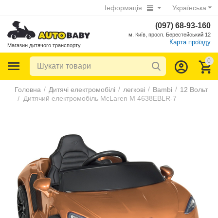
Інформація
Українська
(097) 68-93-160
м. Київ, просп. Берестейський 12
Карта проїзду
Магазин дитячого транспорту
0
/
/
/
/
Головна
Дитячі електромобілі
легкові
Bambi
12 Вольт
Дитячий електромобіль McLaren M 4638EBLR-7
/